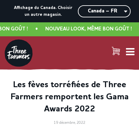
Affichage du Canada.
Choisir
un autre magasin.
ON GOÛT !
•
NOUVEAU LOOK, MÊME BON GOÛT !
•
Les fèves torréfiées de Three
Farmers remportent les Gama
Awards 2022
19 décembre, 2022